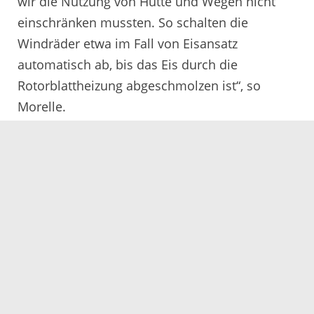
wir die Nutzung von Hütte und Wegen nicht
einschränken mussten. So schalten die
Windräder etwa im Fall von Eisansatz
automatisch ab, bis das Eis durch die
Rotorblattheizung abgeschmolzen ist“, so
Morelle.
Thorsten Erny, Bürgermeister der Stadt
Gengenbach, freut sich über die erteilte
Genehmigung: „Seit vier Jahren plant die Stadt
gemeinsam mit den Gemeinden Hohberg und
Friesenheim die Windenergieanlagen auf dem
Rauhkasten/Steinfirst und freut sich nun über
den Erfolg. Nachdem die Genehmigung
vorliegt, ist der Weg frei für die konkrete
Planung, wie sich die Bürgerinnen und Bürger