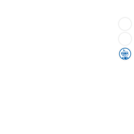
Dienstleistungen
Bauen
Lebensunterhalt & Soziales
Verkehr
Familie
Migration & Integration
Sicherheit & Ordnung
Wirtschaft
Gesundheit
Umwelt
Unsere Ämter
Landkreis & Verwaltung
Der Ortenaukreis
Gesundheit, Sicherheit & Soziales
Bildung
Zuwanderung
Ländlicher Raum
Klimaschutz
Tourismus
Bekanntmachungen
Gleichstellung von Frauen und Männern
Grenzüberschreitende Zusammenarbeit
Kreistag
Kreistagsinformationssystem
Kreisrecht
Kreistagswahl
Karriere
Stellenangebote
Eventkalender
Ausbildung
Studium
Praktikum
Freiwilligendienst
Unser Leitbild