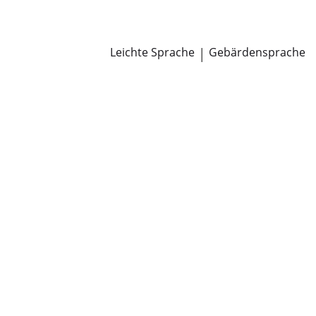
Newsroom
Pressemitteilungen
Öffentliche Zustellungen
Leichte Sprache
|
Gebärdensprache