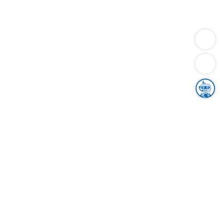
Dienstleistungen
Bauen
Lebensunterhalt & Soziales
Verkehr
Familie
Migration & Integration
Sicherheit & Ordnung
Wirtschaft
Gesundheit
Umwelt
Unsere Ämter
Landkreis & Verwaltung
Der Ortenaukreis
Gesundheit, Sicherheit & Soziales
Bildung
Zuwanderung
Ländlicher Raum
Klimaschutz
Tourismus
Bekanntmachungen
Gleichstellung von Frauen und Männern
Grenzüberschreitende Zusammenarbeit
Kreistag
Kreistagsinformationssystem
Kreisrecht
Kreistagswahl
Karriere
Stellenangebote
Eventkalender
Ausbildung
Studium
Praktikum
Freiwilligendienst
Unser Leitbild