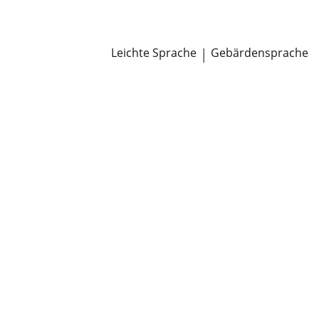
Newsroom
Pressemitteilungen
Öffentliche Zustellungen
Leichte Sprache
|
Gebärdensprache