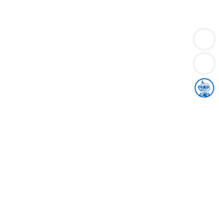
Dienstleistungen
Bauen
Lebensunterhalt & Soziales
Verkehr
Familie
Migration & Integration
Sicherheit & Ordnung
Wirtschaft
Gesundheit
Umwelt
Unsere Ämter
Landkreis & Verwaltung
Der Ortenaukreis
Gesundheit, Sicherheit & Soziales
Bildung
Zuwanderung
Ländlicher Raum
Klimaschutz
Tourismus
Bekanntmachungen
Gleichstellung von Frauen und Männern
Grenzüberschreitende Zusammenarbeit
Kreistag
Kreistagsinformationssystem
Kreisrecht
Kreistagswahl
Karriere
Stellenangebote
Eventkalender
Ausbildung
Studium
Praktikum
Freiwilligendienst
Unser Leitbild