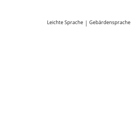
Newsroom
Pressemitteilungen
Öffentliche Zustellungen
Leichte Sprache
|
Gebärdensprache