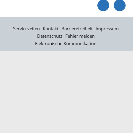
Servicezeiten
Kontakt
Barrierefreiheit
Impressum
Datenschutz
Fehler melden
Elektronische Kommunikation
Kontakt
Landratsamt Ortenaukreis
Badstraße 20
77652 Offenburg
Telefon: 0781 805-0
Fax: 0781 805-1211
E-Mail senden