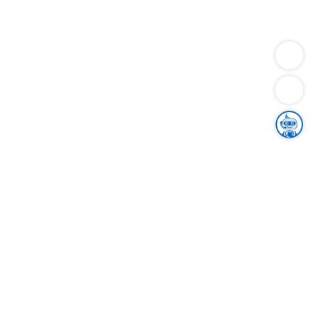
Dienstleistungen
Bauen
Lebensunterhalt & Soziales
Verkehr
Familie
Migration & Integration
Sicherheit & Ordnung
Wirtschaft
Gesundheit
Umwelt
Unsere Ämter
Landkreis & Verwaltung
Der Ortenaukreis
Gesundheit, Sicherheit & Soziales
Bildung
Zuwanderung
Ländlicher Raum
Klimaschutz
Tourismus
Bekanntmachungen
Gleichstellung von Frauen und Männern
Grenzüberschreitende Zusammenarbeit
Kreistag
Kreistagsinformationssystem
Kreisrecht
Kreistagswahl
Karriere
Stellenangebote
Eventkalender
Ausbildung
Studium
Praktikum
Freiwilligendienst
Unser Leitbild