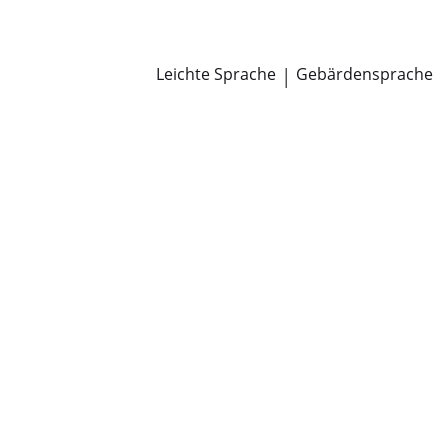
Newsroom
Pressemitteilungen
Öffentliche Zustellungen
Leichte Sprache
|
Gebärdensprache