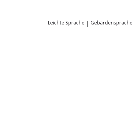
Newsroom
Pressemitteilungen
Öffentliche Zustellungen
Leichte Sprache
|
Gebärdensprache