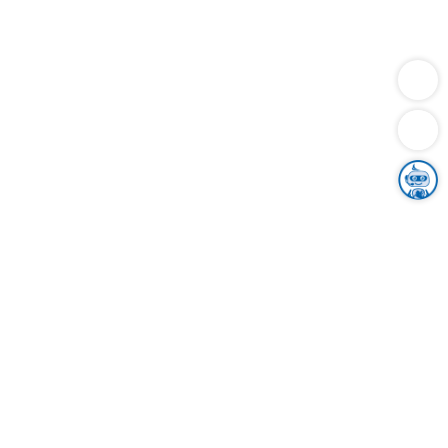
Dienstleistungen
Bauen
Lebensunterhalt & Soziales
Verkehr
Familie
Migration & Integration
Sicherheit & Ordnung
Wirtschaft
Gesundheit
Umwelt
Unsere Ämter
Landkreis & Verwaltung
Der Ortenaukreis
Gesundheit, Sicherheit & Soziales
Bildung
Zuwanderung
Ländlicher Raum
Klimaschutz
Tourismus
Bekanntmachungen
Gleichstellung von Frauen und Männern
Grenzüberschreitende Zusammenarbeit
Kreistag
Kreistagsinformationssystem
Kreisrecht
Kreistagswahl
Karriere
Stellenangebote
Eventkalender
Ausbildung
Studium
Praktikum
Freiwilligendienst
Unser Leitbild