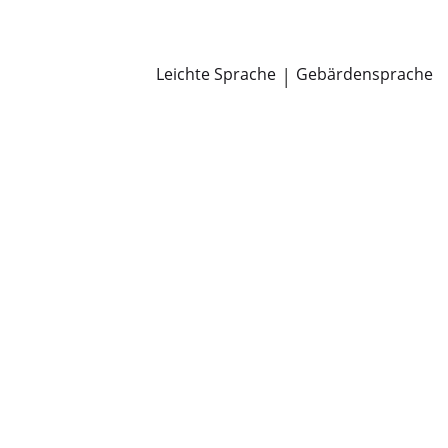
Newsroom
Pressemitteilungen
Öffentliche Zustellungen
Leichte Sprache
|
Gebärdensprache