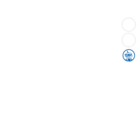
Dienstleistungen
Bauen
Lebensunterhalt & Soziales
Verkehr
Familie
Migration & Integration
Sicherheit & Ordnung
Wirtschaft
Gesundheit
Umwelt
Unsere Ämter
Landkreis & Verwaltung
Der Ortenaukreis
Gesundheit, Sicherheit & Soziales
Bildung
Zuwanderung
Ländlicher Raum
Klimaschutz
Tourismus
Bekanntmachungen
Gleichstellung von Frauen und Männern
Grenzüberschreitende Zusammenarbeit
Kreistag
Kreistagsinformationssystem
Kreisrecht
Kreistagswahl
Karriere
Stellenangebote
Eventkalender
Ausbildung
Studium
Praktikum
Freiwilligendienst
Unser Leitbild