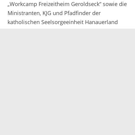
„Workcamp Freizeitheim Geroldseck“ sowie die
Ministranten, KJG und Pfadfinder der
katholischen Seelsorgeeinheit Hanauerland
mit „Hanauerland United“. Sie freuten sich
über jeweils 100 Euro Preisgeld.
Der Kreisjugendring Ortenau e.V. ist ein
Zusammenschluss von aktuell zehn
Jugendverbänden aus der Ortenau.
Schwerpunkte sind die politische
Vertretungsarbeit, jugendpolitische Aktionen,
Beratung der Mitgliedsverbände sowie
Mitwirkung bei der Jugendleiterausbildung
(Juleica). Der Verein bietet auch verschiedene
Service-Leistungen an. So führt dieser
beispielweise ein ausführliches