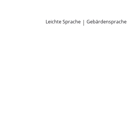
Newsroom
Pressemitteilungen
Öffentliche Zustellungen
Leichte Sprache
|
Gebärdensprache