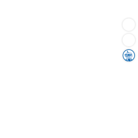
Dienstleistungen
Bauen
Lebensunterhalt & Soziales
Verkehr
Familie
Migration & Integration
Sicherheit & Ordnung
Wirtschaft
Gesundheit
Umwelt
Unsere Ämter
Landkreis & Verwaltung
Der Ortenaukreis
Gesundheit, Sicherheit & Soziales
Bildung
Zuwanderung
Ländlicher Raum
Klimaschutz
Tourismus
Bekanntmachungen
Gleichstellung von Frauen und Männern
Grenzüberschreitende Zusammenarbeit
Kreistag
Kreistagsinformationssystem
Kreisrecht
Kreistagswahl
Karriere
Stellenangebote
Eventkalender
Ausbildung
Studium
Praktikum
Freiwilligendienst
Unser Leitbild