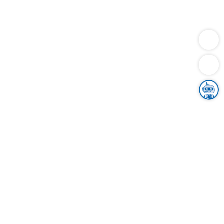
Dienstleistungen
Bauen
Lebensunterhalt & Soziales
Verkehr
Familie
Migration & Integration
Sicherheit & Ordnung
Wirtschaft
Gesundheit
Umwelt
Unsere Ämter
Landkreis & Verwaltung
Der Ortenaukreis
Gesundheit, Sicherheit & Soziales
Bildung
Zuwanderung
Ländlicher Raum
Klimaschutz
Tourismus
Bekanntmachungen
Gleichstellung von Frauen und Männern
Grenzüberschreitende Zusammenarbeit
Kreistag
Kreistagsinformationssystem
Kreisrecht
Kreistagswahl
Karriere
Stellenangebote
Eventkalender
Ausbildung
Studium
Praktikum
Freiwilligendienst
Unser Leitbild