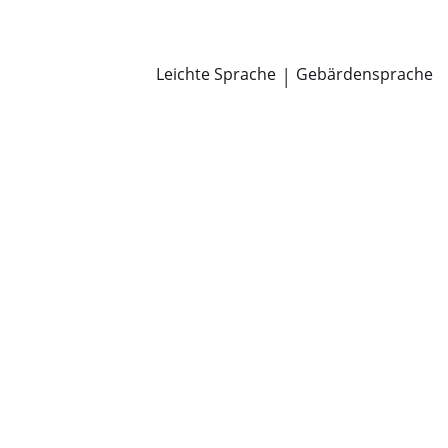
Newsroom
Pressemitteilungen
Öffentliche Zustellungen
Leichte Sprache
|
Gebärdensprache