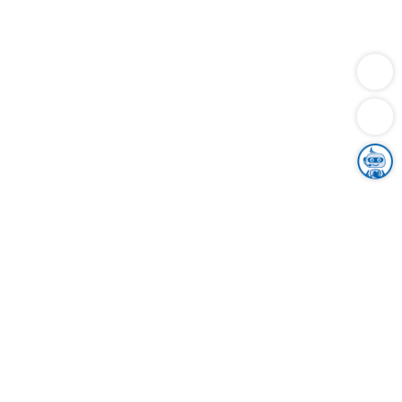
Dienstleistungen
Bauen
Lebensunterhalt & Soziales
Verkehr
Familie
Migration & Integration
Sicherheit & Ordnung
Wirtschaft
Gesundheit
Umwelt
Unsere Ämter
Landkreis & Verwaltung
Der Ortenaukreis
Gesundheit, Sicherheit & Soziales
Bildung
Zuwanderung
Ländlicher Raum
Klimaschutz
Tourismus
Bekanntmachungen
Gleichstellung von Frauen und Männern
Grenzüberschreitende Zusammenarbeit
Kreistag
Kreistagsinformationssystem
Kreisrecht
Kreistagswahl
Karriere
Stellenangebote
Eventkalender
Ausbildung
Studium
Praktikum
Freiwilligendienst
Unser Leitbild