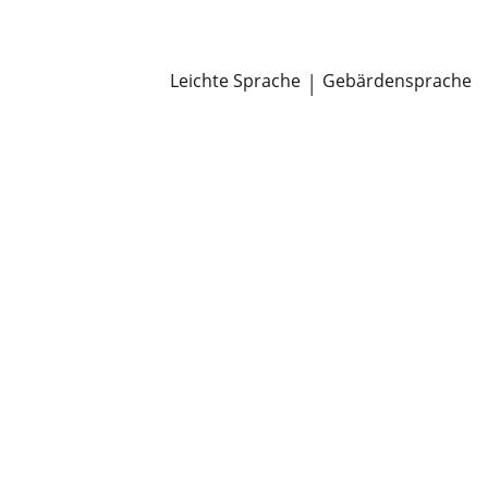
Newsroom
Pressemitteilungen
Öffentliche Zustellungen
Leichte Sprache
|
Gebärdensprache