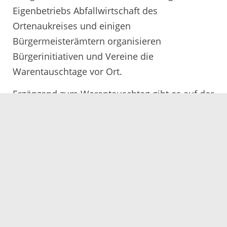
Eigenbetriebs Abfallwirtschaft des
Ortenaukreises und einigen
Bürgermeisterämtern organisieren
Bürgerinitiativen und Vereine die
Warentauschtage vor Ort.
Ergänzend zum Warentauschtag gibt es auf der
Internetseite des Eigenbetriebs Abfallwirtschaft
unter
www.abfallwirtschaft-ortenaukreis.de
eine kostenlose Gebrauchtwaren- und
Verschenkbörse, in die jeder Angebote und
Gesuche eintragen kann.
Weitere Informationen zum Warentauschtag
geben die Abfallberater des Landratsamts
Ortenaukreis unter Telefon 0781 805-9623 oder