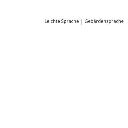
Newsroom
Pressemitteilungen
Öffentliche Zustellungen
Leichte Sprache
|
Gebärdensprache