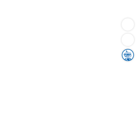
Dienstleistungen
Bauen
Lebensunterhalt & Soziales
Verkehr
Familie
Migration & Integration
Sicherheit & Ordnung
Wirtschaft
Gesundheit
Umwelt
Unsere Ämter
Landkreis & Verwaltung
Der Ortenaukreis
Gesundheit, Sicherheit & Soziales
Bildung
Zuwanderung
Ländlicher Raum
Klimaschutz
Tourismus
Bekanntmachungen
Gleichstellung von Frauen und Männern
Grenzüberschreitende Zusammenarbeit
Kreistag
Kreistagsinformationssystem
Kreisrecht
Kreistagswahl
Karriere
Stellenangebote
Eventkalender
Ausbildung
Studium
Praktikum
Freiwilligendienst
Unser Leitbild