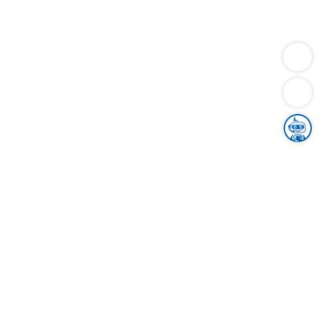
Dienstleistungen
Bauen
Lebensunterhalt & Soziales
Verkehr
Familie
Migration & Integration
Sicherheit & Ordnung
Wirtschaft
Gesundheit
Umwelt
Unsere Ämter
Landkreis & Verwaltung
Der Ortenaukreis
Gesundheit, Sicherheit & Soziales
Bildung
Zuwanderung
Ländlicher Raum
Klimaschutz
Tourismus
Bekanntmachungen
Gleichstellung von Frauen und Männern
Grenzüberschreitende Zusammenarbeit
Kreistag
Kreistagsinformationssystem
Kreisrecht
Kreistagswahl
Karriere
Stellenangebote
Eventkalender
Ausbildung
Studium
Praktikum
Freiwilligendienst
Unser Leitbild