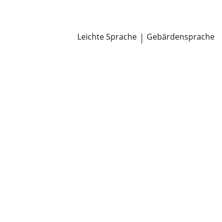
Newsroom
Pressemitteilungen
Öffentliche Zustellungen
Leichte Sprache
|
Gebärdensprache