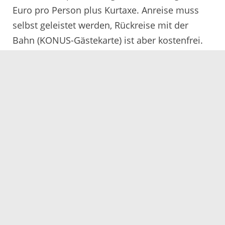
Euro pro Person plus Kurtaxe. Anreise muss
selbst geleistet werden, Rückreise mit der
Bahn (KONUS-Gästekarte) ist aber kostenfrei.
Anmeldeschluss ist der 18. März.
Info: 0208/ 99423-77 (Gisela Reck) oder per
Mail:
info@kforeisen.de
.
Weitere Informationen:
www.ortenauer-
staerke.info
.
Servicezeiten
Kontakt
Barrierefreiheit
Impressum
Datenschutz
Fehler melden
Elektronische Kommunikation