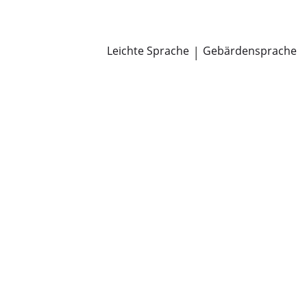
Newsroom
Pressemitteilungen
Öffentliche Zustellungen
Leichte Sprache
|
Gebärdensprache