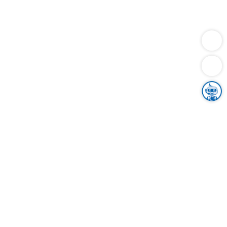
Dienstleistungen
Bauen
Lebensunterhalt & Soziales
Verkehr
Familie
Migration & Integration
Sicherheit & Ordnung
Wirtschaft
Gesundheit
Umwelt
Unsere Ämter
Landkreis & Verwaltung
Der Ortenaukreis
Gesundheit, Sicherheit & Soziales
Bildung
Zuwanderung
Ländlicher Raum
Klimaschutz
Tourismus
Bekanntmachungen
Gleichstellung von Frauen und Männern
Grenzüberschreitende Zusammenarbeit
Kreistag
Kreistagsinformationssystem
Kreisrecht
Kreistagswahl
Karriere
Stellenangebote
Eventkalender
Ausbildung
Studium
Praktikum
Freiwilligendienst
Unser Leitbild