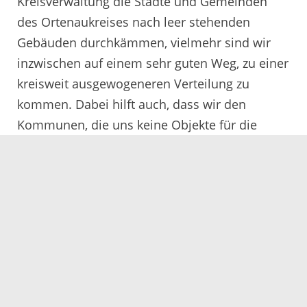
Kreisverwaltung die Städte und Gemeinden
des Ortenaukreises nach leer stehenden
Gebäuden durchkämmen, vielmehr sind wir
inzwischen auf einem sehr guten Weg, zu einer
kreisweit ausgewogeneren Verteilung zu
kommen. Dabei hilft auch, dass wir den
Kommunen, die uns keine Objekte für die
vorläufige Unterbringung anbieten konnten,
vorgeschlagen haben, ihren Beitrag durch die
vorzeitige Übernahme von voraussichtlich
Bleibeberechtigen in die
Anschlussunterbringung zu leisten.“
22.01.2016