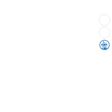
Dienstleistungen
Bauen
Lebensunterhalt & Soziales
Verkehr
Familie
Migration & Integration
Sicherheit & Ordnung
Wirtschaft
Gesundheit
Umwelt
Unsere Ämter
Landkreis & Verwaltung
Der Ortenaukreis
Gesundheit, Sicherheit & Soziales
Bildung
Zuwanderung
Ländlicher Raum
Klimaschutz
Tourismus
Bekanntmachungen
Gleichstellung von Frauen und Männern
Grenzüberschreitende Zusammenarbeit
Kreistag
Kreistagsinformationssystem
Kreisrecht
Kreistagswahl
Karriere
Stellenangebote
Eventkalender
Ausbildung
Studium
Praktikum
Freiwilligendienst
Unser Leitbild