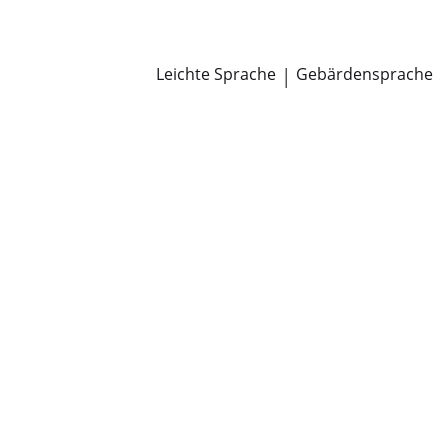
Newsroom
Pressemitteilungen
Öffentliche Zustellungen
Leichte Sprache
|
Gebärdensprache