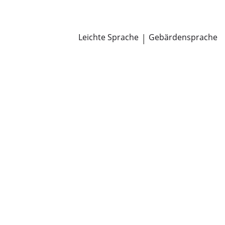
Newsroom
Pressemitteilungen
Öffentliche Zustellungen
Leichte Sprache
|
Gebärdensprache