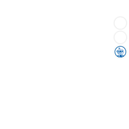
Dienstleistungen
Bauen
Lebensunterhalt & Soziales
Verkehr
Familie
Migration & Integration
Sicherheit & Ordnung
Wirtschaft
Gesundheit
Umwelt
Unsere Ämter
Landkreis & Verwaltung
Der Ortenaukreis
Gesundheit, Sicherheit & Soziales
Bildung
Zuwanderung
Ländlicher Raum
Klimaschutz
Tourismus
Bekanntmachungen
Gleichstellung von Frauen und Männern
Grenzüberschreitende Zusammenarbeit
Kreistag
Kreistagsinformationssystem
Kreisrecht
Kreistagswahl
Karriere
Stellenangebote
Eventkalender
Ausbildung
Studium
Praktikum
Freiwilligendienst
Unser Leitbild