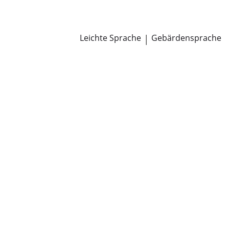
Newsroom
Pressemitteilungen
Öffentliche Zustellungen
Leichte Sprache
|
Gebärdensprache