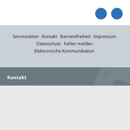
Servicezeiten
Kontakt
Barrierefreiheit
Impressum
Datenschutz
Fehler melden
Elektronische Kommunikation
Kontakt
Landratsamt Ortenaukreis
Badstraße 20
77652 Offenburg
Telefon: 0781 805-0
Fax: 0781 805-1211