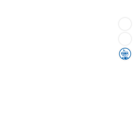
Dienstleistungen
Bauen
Lebensunterhalt & Soziales
Verkehr
Familie
Migration & Integration
Sicherheit & Ordnung
Wirtschaft
Gesundheit
Umwelt
Unsere Ämter
Landkreis & Verwaltung
Der Ortenaukreis
Gesundheit, Sicherheit & Soziales
Bildung
Zuwanderung
Ländlicher Raum
Klimaschutz
Tourismus
Bekanntmachungen
Gleichstellung von Frauen und Männern
Grenzüberschreitende Zusammenarbeit
Kreistag
Kreistagsinformationssystem
Kreisrecht
Kreistagswahl
Karriere
Stellenangebote
Eventkalender
Ausbildung
Studium
Praktikum
Freiwilligendienst
Unser Leitbild