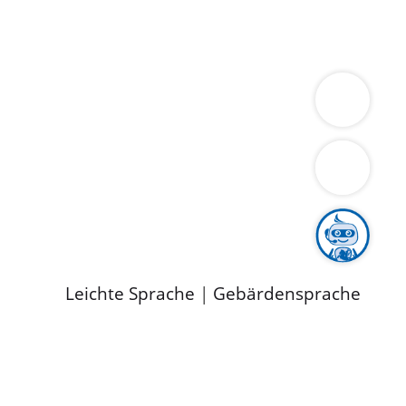
ung
Wirtschaft
Gesundheit
Umwelt
limaschutz
Tourismus
Bekanntmachungen
ild
Leichte Sprache
|
Gebärdensprache