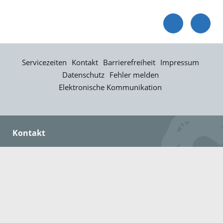
Servicezeiten
Kontakt
Barrierefreiheit
Impressum
Datenschutz
Fehler melden
Elektronische Kommunikation
Kontakt
Landratsamt Ortenaukreis
Badstraße 20
77652 Offenburg
Telefon: 0781 805-0
Fax: 0781 805-1211