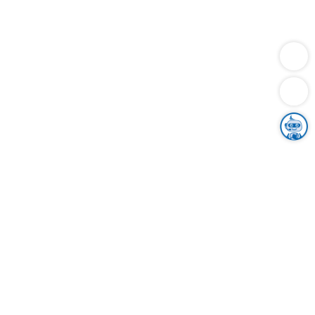
Dienstleistungen
Bauen
Lebensunterhalt & Soziales
Verkehr
Familie
Migration & Integration
Sicherheit & Ordnung
Wirtschaft
Gesundheit
Umwelt
Unsere Ämter
Landkreis & Verwaltung
Der Ortenaukreis
Gesundheit, Sicherheit & Soziales
Bildung
Zuwanderung
Ländlicher Raum
Klimaschutz
Tourismus
Bekanntmachungen
Gleichstellung von Frauen und Männern
Grenzüberschreitende Zusammenarbeit
Kreistag
Kreistagsinformationssystem
Kreisrecht
Kreistagswahl
Karriere
Stellenangebote
Eventkalender
Ausbildung
Studium
Praktikum
Freiwilligendienst
Unser Leitbild