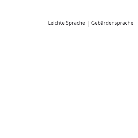
Newsroom
Pressemitteilungen
Öffentliche Zustellungen
Leichte Sprache
|
Gebärdensprache