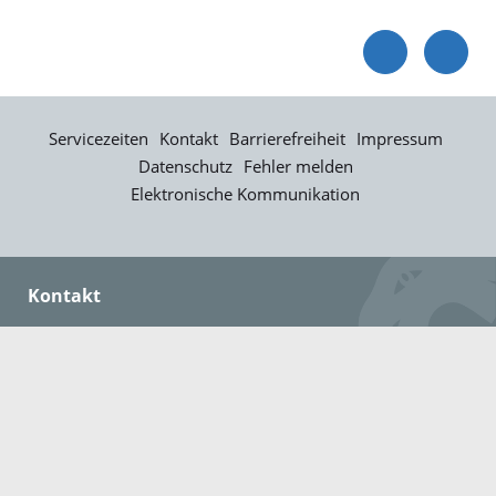
Servicezeiten
Kontakt
Barrierefreiheit
Impressum
Datenschutz
Fehler melden
Elektronische Kommunikation
Kontakt
Landratsamt Ortenaukreis
Badstraße 20
77652 Offenburg
Telefon: 0781 805-0
Fax: 0781 805-1211