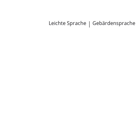
Newsroom
Pressemitteilungen
Öffentliche Zustellungen
Leichte Sprache
|
Gebärdensprache