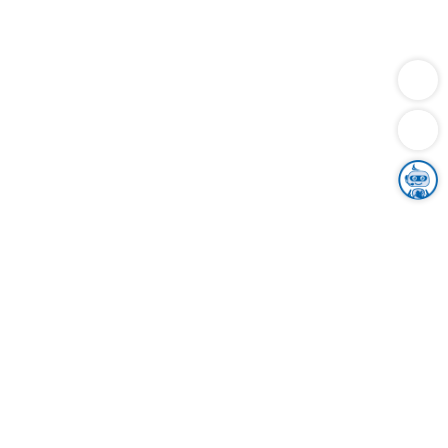
Dienstleistungen
Bauen
Lebensunterhalt & Soziales
Verkehr
Familie
Migration & Integration
Sicherheit & Ordnung
Wirtschaft
Gesundheit
Umwelt
Unsere Ämter
Landkreis & Verwaltung
Der Ortenaukreis
Gesundheit, Sicherheit & Soziales
Bildung
Zuwanderung
Ländlicher Raum
Klimaschutz
Tourismus
Bekanntmachungen
Gleichstellung von Frauen und Männern
Grenzüberschreitende Zusammenarbeit
Kreistag
Kreistagsinformationssystem
Kreisrecht
Kreistagswahl
Karriere
Stellenangebote
Eventkalender
Ausbildung
Studium
Praktikum
Freiwilligendienst
Unser Leitbild