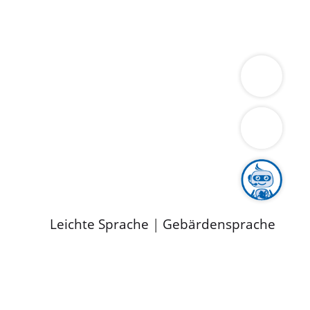
ung
Wirtschaft
Gesundheit
Umwelt
limaschutz
Tourismus
Bekanntmachungen
ild
Leichte Sprache
|
Gebärdensprache