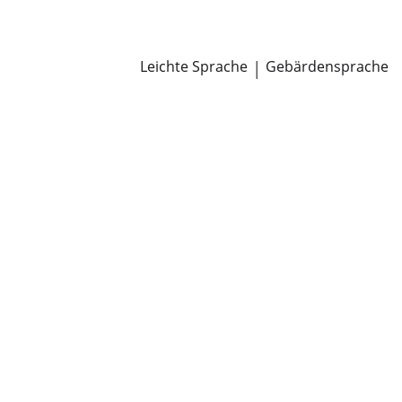
Newsroom
Pressemitteilungen
Öffentliche Zustellungen
Leichte Sprache
|
Gebärdensprache