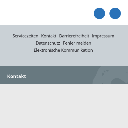
Servicezeiten
Kontakt
Barrierefreiheit
Impressum
Datenschutz
Fehler melden
Elektronische Kommunikation
Kontakt
Landratsamt Ortenaukreis
Badstraße 20
77652 Offenburg
Telefon: 0781 805-0
Fax: 0781 805-1211