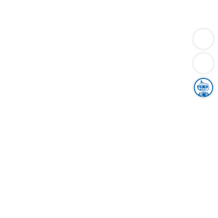
Dienstleistungen
Bauen
Lebensunterhalt & Soziales
Verkehr
Familie
Migration & Integration
Sicherheit & Ordnung
Wirtschaft
Gesundheit
Umwelt
Unsere Ämter
Landkreis & Verwaltung
Der Ortenaukreis
Gesundheit, Sicherheit & Soziales
Bildung
Zuwanderung
Ländlicher Raum
Klimaschutz
Tourismus
Bekanntmachungen
Gleichstellung von Frauen und Männern
Grenzüberschreitende Zusammenarbeit
Kreistag
Kreistagsinformationssystem
Kreisrecht
Kreistagswahl
Karriere
Stellenangebote
Eventkalender
Ausbildung
Studium
Praktikum
Freiwilligendienst
Unser Leitbild