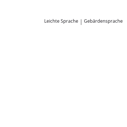
Newsroom
Pressemitteilungen
Öffentliche Zustellungen
Leichte Sprache
|
Gebärdensprache