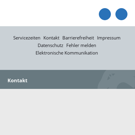
Servicezeiten
Kontakt
Barrierefreiheit
Impressum
Datenschutz
Fehler melden
Elektronische Kommunikation
Kontakt
Landratsamt Ortenaukreis
Badstraße 20
77652 Offenburg
Telefon: 0781 805-0
Fax: 0781 805-1211