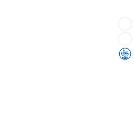
Dienstleistungen
Bauen
Lebensunterhalt & Soziales
Verkehr
Familie
Migration & Integration
Sicherheit & Ordnung
Wirtschaft
Gesundheit
Umwelt
Unsere Ämter
Landkreis & Verwaltung
Der Ortenaukreis
Gesundheit, Sicherheit & Soziales
Bildung
Zuwanderung
Ländlicher Raum
Klimaschutz
Tourismus
Bekanntmachungen
Gleichstellung von Frauen und Männern
Grenzüberschreitende Zusammenarbeit
Kreistag
Kreistagsinformationssystem
Kreisrecht
Kreistagswahl
Karriere
Stellenangebote
Eventkalender
Ausbildung
Studium
Praktikum
Freiwilligendienst
Unser Leitbild