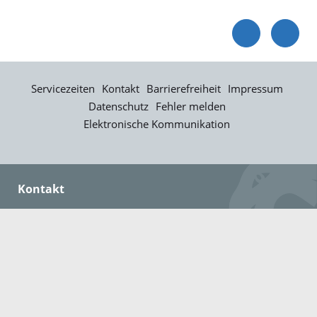
Servicezeiten
Kontakt
Barrierefreiheit
Impressum
Datenschutz
Fehler melden
Elektronische Kommunikation
Kontakt
Landratsamt Ortenaukreis
Badstraße 20
77652 Offenburg
Telefon: 0781 805-0
Fax: 0781 805-1211