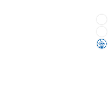
Dienstleistungen
Bauen
Lebensunterhalt & Soziales
Verkehr
Familie
Migration & Integration
Sicherheit & Ordnung
Wirtschaft
Gesundheit
Umwelt
Unsere Ämter
Landkreis & Verwaltung
Der Ortenaukreis
Gesundheit, Sicherheit & Soziales
Bildung
Zuwanderung
Ländlicher Raum
Klimaschutz
Tourismus
Bekanntmachungen
Gleichstellung von Frauen und Männern
Grenzüberschreitende Zusammenarbeit
Kreistag
Kreistagsinformationssystem
Kreisrecht
Kreistagswahl
Karriere
Stellenangebote
Eventkalender
Ausbildung
Studium
Praktikum
Freiwilligendienst
Unser Leitbild