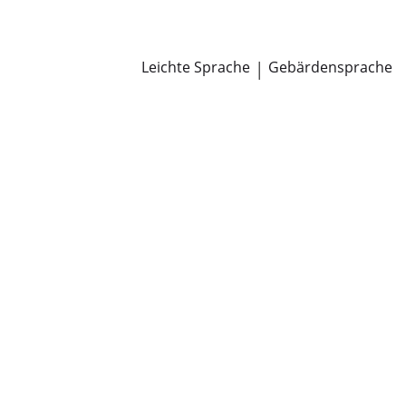
Newsroom
Pressemitteilungen
Öffentliche Zustellungen
Leichte Sprache
|
Gebärdensprache