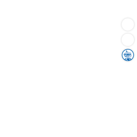
Dienstleistungen
Bauen
Lebensunterhalt & Soziales
Verkehr
Familie
Migration & Integration
Sicherheit & Ordnung
Wirtschaft
Gesundheit
Umwelt
Unsere Ämter
Landkreis & Verwaltung
Der Ortenaukreis
Gesundheit, Sicherheit & Soziales
Bildung
Zuwanderung
Ländlicher Raum
Klimaschutz
Tourismus
Bekanntmachungen
Gleichstellung von Frauen und Männern
Grenzüberschreitende Zusammenarbeit
Kreistag
Kreistagsinformationssystem
Kreisrecht
Kreistagswahl
Karriere
Stellenangebote
Eventkalender
Ausbildung
Studium
Praktikum
Freiwilligendienst
Unser Leitbild