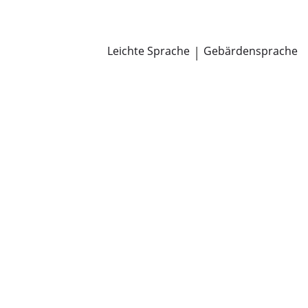
Newsroom
Pressemitteilungen
Öffentliche Zustellungen
Leichte Sprache
|
Gebärdensprache