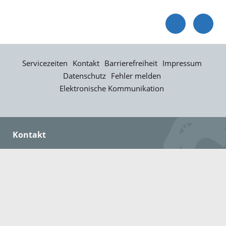
Servicezeiten
Kontakt
Barrierefreiheit
Impressum
Datenschutz
Fehler melden
Elektronische Kommunikation
Kontakt
Landratsamt Ortenaukreis
Badstraße 20
77652 Offenburg
Telefon: 0781 805-0
Fax: 0781 805-1211