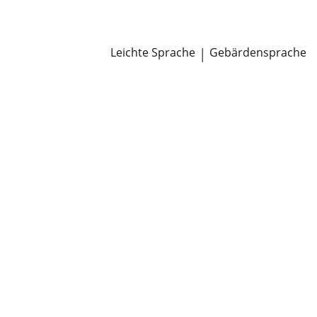
Newsroom
Pressemitteilungen
Öffentliche Zustellungen
Leichte Sprache
|
Gebärdensprache