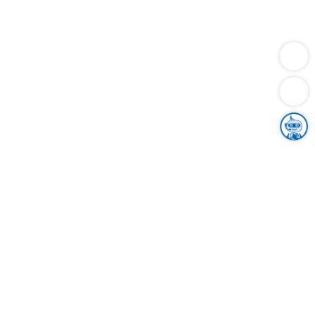
Dienstleistungen
Bauen
Lebensunterhalt & Soziales
Verkehr
Familie
Migration & Integration
Sicherheit & Ordnung
Wirtschaft
Gesundheit
Umwelt
Unsere Ämter
Landkreis & Verwaltung
Der Ortenaukreis
Gesundheit, Sicherheit & Soziales
Bildung
Zuwanderung
Ländlicher Raum
Klimaschutz
Tourismus
Bekanntmachungen
Gleichstellung von Frauen und Männern
Grenzüberschreitende Zusammenarbeit
Kreistag
Kreistagsinformationssystem
Kreisrecht
Kreistagswahl
Karriere
Stellenangebote
Eventkalender
Ausbildung
Studium
Praktikum
Freiwilligendienst
Unser Leitbild