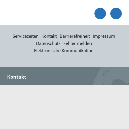
Servicezeiten
Kontakt
Barrierefreiheit
Impressum
Datenschutz
Fehler melden
Elektronische Kommunikation
Kontakt
Landratsamt Ortenaukreis
Badstraße 20
77652 Offenburg
Telefon: 0781 805-0
Fax: 0781 805-1211