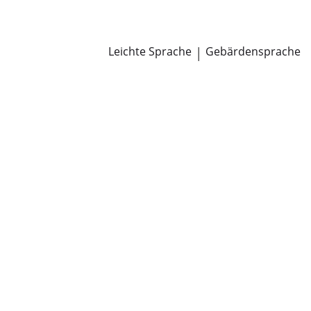
Newsroom
Pressemitteilungen
Öffentliche Zustellungen
Leichte Sprache
|
Gebärdensprache