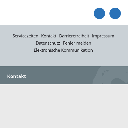
Servicezeiten
Kontakt
Barrierefreiheit
Impressum
Datenschutz
Fehler melden
Elektronische Kommunikation
Kontakt
Landratsamt Ortenaukreis
Badstraße 20
77652 Offenburg
Telefon: 0781 805-0
Fax: 0781 805-1211