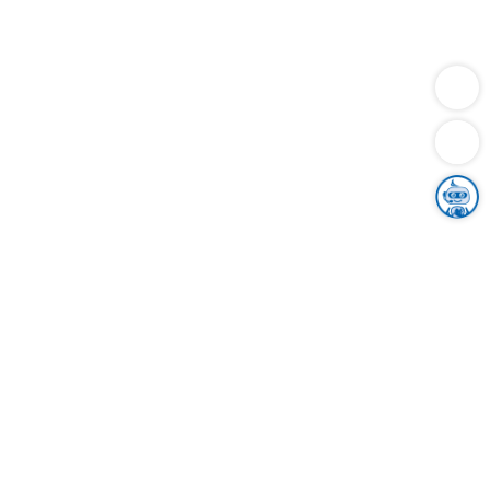
Dienstleistungen
Bauen
Lebensunterhalt & Soziales
Verkehr
Familie
Migration & Integration
Sicherheit & Ordnung
Wirtschaft
Gesundheit
Umwelt
Unsere Ämter
Landkreis & Verwaltung
Der Ortenaukreis
Gesundheit, Sicherheit & Soziales
Bildung
Zuwanderung
Ländlicher Raum
Klimaschutz
Tourismus
Bekanntmachungen
Gleichstellung von Frauen und Männern
Grenzüberschreitende Zusammenarbeit
Kreistag
Kreistagsinformationssystem
Kreisrecht
Kreistagswahl
Karriere
Stellenangebote
Eventkalender
Ausbildung
Studium
Praktikum
Freiwilligendienst
Unser Leitbild