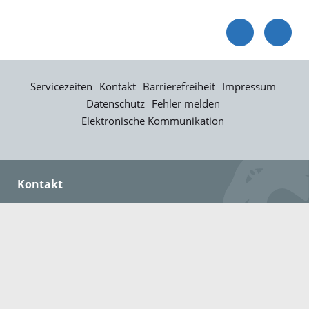
Servicezeiten
Kontakt
Barrierefreiheit
Impressum
Datenschutz
Fehler melden
Elektronische Kommunikation
Kontakt
Landratsamt Ortenaukreis
Badstraße 20
77652 Offenburg
Telefon: 0781 805-0
Fax: 0781 805-1211