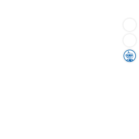
Dienstleistungen
Bauen
Lebensunterhalt & Soziales
Verkehr
Familie
Migration & Integration
Sicherheit & Ordnung
Wirtschaft
Gesundheit
Umwelt
Unsere Ämter
Landkreis & Verwaltung
Der Ortenaukreis
Gesundheit, Sicherheit & Soziales
Bildung
Zuwanderung
Ländlicher Raum
Klimaschutz
Tourismus
Bekanntmachungen
Gleichstellung von Frauen und Männern
Grenzüberschreitende Zusammenarbeit
Kreistag
Kreistagsinformationssystem
Kreisrecht
Kreistagswahl
Karriere
Stellenangebote
Eventkalender
Ausbildung
Studium
Praktikum
Freiwilligendienst
Unser Leitbild