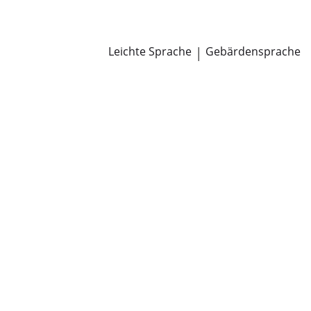
Newsroom
Pressemitteilungen
Öffentliche Zustellungen
Leichte Sprache
|
Gebärdensprache