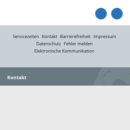
Servicezeiten
Kontakt
Barrierefreiheit
Impressum
Datenschutz
Fehler melden
Elektronische Kommunikation
Kontakt
Landratsamt Ortenaukreis
Badstraße 20
77652 Offenburg
Telefon: 0781 805-0
Fax: 0781 805-1211