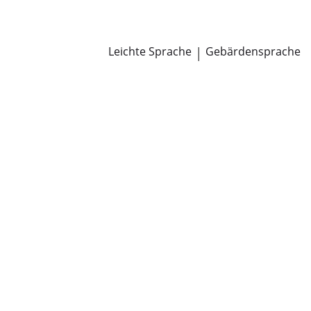
Newsroom
Pressemitteilungen
Öffentliche Zustellungen
Leichte Sprache
|
Gebärdensprache