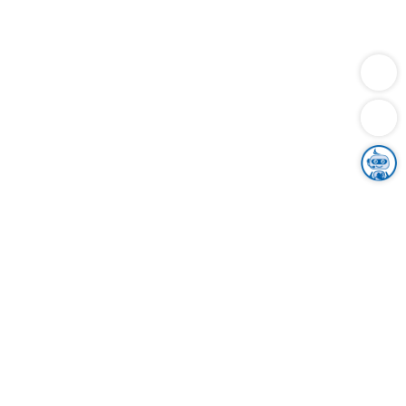
Dienstleistungen
Bauen
Lebensunterhalt & Soziales
Verkehr
Familie
Migration & Integration
Sicherheit & Ordnung
Wirtschaft
Gesundheit
Umwelt
Unsere Ämter
Landkreis & Verwaltung
Der Ortenaukreis
Gesundheit, Sicherheit & Soziales
Bildung
Zuwanderung
Ländlicher Raum
Klimaschutz
Tourismus
Bekanntmachungen
Gleichstellung von Frauen und Männern
Grenzüberschreitende Zusammenarbeit
Kreistag
Kreistagsinformationssystem
Kreisrecht
Kreistagswahl
Karriere
Stellenangebote
Eventkalender
Ausbildung
Studium
Praktikum
Freiwilligendienst
Unser Leitbild