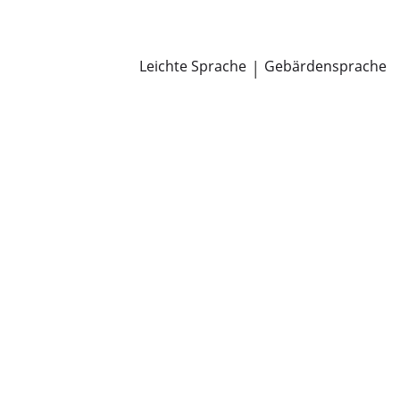
Newsroom
Pressemitteilungen
Öffentliche Zustellungen
Leichte Sprache
|
Gebärdensprache