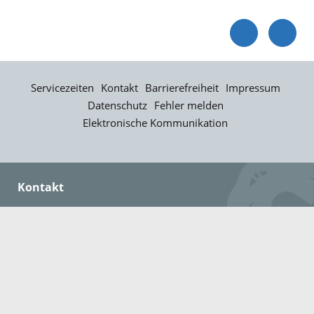
Servicezeiten
Kontakt
Barrierefreiheit
Impressum
Datenschutz
Fehler melden
Elektronische Kommunikation
Kontakt
Landratsamt Ortenaukreis
Badstraße 20
77652 Offenburg
Telefon: 0781 805-0
Fax: 0781 805-1211