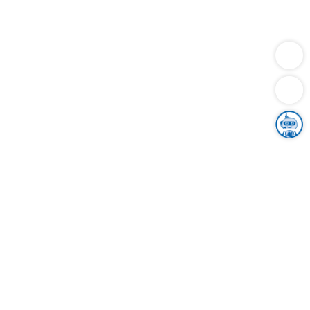
Dienstleistungen
Bauen
Lebensunterhalt & Soziales
Verkehr
Familie
Migration & Integration
Sicherheit & Ordnung
Wirtschaft
Gesundheit
Umwelt
Unsere Ämter
Landkreis & Verwaltung
Der Ortenaukreis
Gesundheit, Sicherheit & Soziales
Bildung
Zuwanderung
Ländlicher Raum
Klimaschutz
Tourismus
Bekanntmachungen
Gleichstellung von Frauen und Männern
Grenzüberschreitende Zusammenarbeit
Kreistag
Kreistagsinformationssystem
Kreisrecht
Kreistagswahl
Karriere
Stellenangebote
Eventkalender
Ausbildung
Studium
Praktikum
Freiwilligendienst
Unser Leitbild