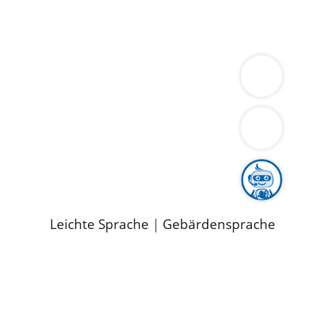
ung
Wirtschaft
Gesundheit
Umwelt
limaschutz
Tourismus
Bekanntmachungen
ild
Leichte Sprache
|
Gebärdensprache