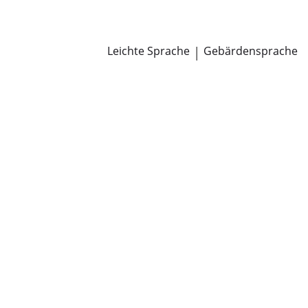
Newsroom
Pressemitteilungen
Öffentliche Zustellungen
Leichte Sprache
|
Gebärdensprache