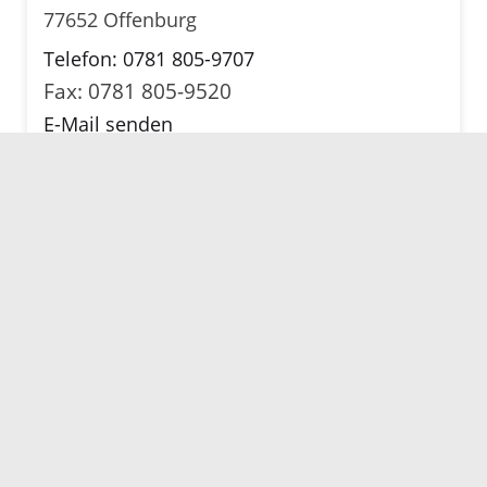
77652 Offenburg
Telefon: 0781 805-9707
Fax: 0781 805-9520
E-Mail senden
(aidsberatung@ortenaukreis.de)
Karte anzeigen
Kontaktstelle für Selbsthilfegruppen
Amt für Soziale und Psychologische
Dienste
Lange Straße 51
77652 Offenburg
Telefon: 0781 805 9771
Fax: 0781 805 9520