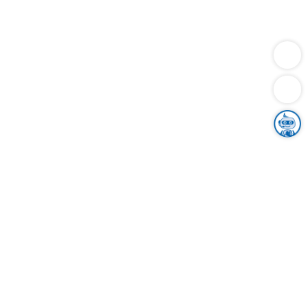
Dienstleistungen
Bauen
Lebensunterhalt & Soziales
Verkehr
Familie
Migration & Integration
Sicherheit & Ordnung
Wirtschaft
Gesundheit
Umwelt
Unsere Ämter
Landkreis & Verwaltung
Der Ortenaukreis
Gesundheit, Sicherheit & Soziales
Bildung
Zuwanderung
Ländlicher Raum
Klimaschutz
Tourismus
Bekanntmachungen
Gleichstellung von Frauen und Männern
Grenzüberschreitende Zusammenarbeit
Kreistag
Kreistagsinformationssystem
Kreisrecht
Kreistagswahl
Karriere
Stellenangebote
Eventkalender
Ausbildung
Studium
Praktikum
Freiwilligendienst
Unser Leitbild