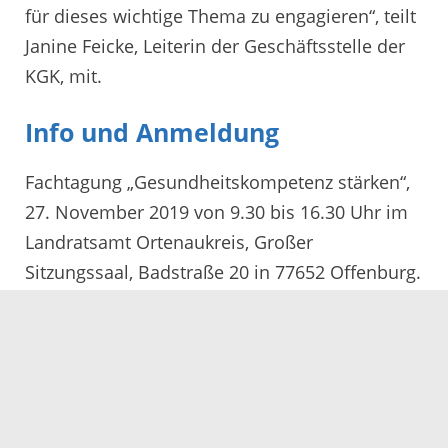
für dieses wichtige Thema zu engagieren“, teilt
Janine Feicke, Leiterin der Geschäftsstelle der
KGK, mit.
Info und Anmeldung
Fachtagung „Gesundheitskompetenz stärken“,
27. November 2019 von 9.30 bis 16.30 Uhr im
Landratsamt Ortenaukreis, Großer
Sitzungssaal, Badstraße 20 in 77652 Offenburg.
Die Teilnahme ist kostenlos. Um Anmeldung
wird bis 3. November wird gebeten per E-Mail
(diana.halter@ortenaukreis.de) oder
telefonisch unter: 0781/8059690.
Weitere Informationen im Internet unter: