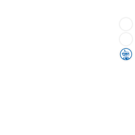
Dienstleistungen
Bauen
Lebensunterhalt & Soziales
Verkehr
Familie
Migration & Integration
Sicherheit & Ordnung
Wirtschaft
Gesundheit
Umwelt
Unsere Ämter
Landkreis & Verwaltung
Der Ortenaukreis
Gesundheit, Sicherheit & Soziales
Bildung
Zuwanderung
Ländlicher Raum
Klimaschutz
Tourismus
Bekanntmachungen
Gleichstellung von Frauen und Männern
Grenzüberschreitende Zusammenarbeit
Kreistag
Kreistagsinformationssystem
Kreisrecht
Kreistagswahl
Karriere
Stellenangebote
Eventkalender
Ausbildung
Studium
Praktikum
Freiwilligendienst
Unser Leitbild