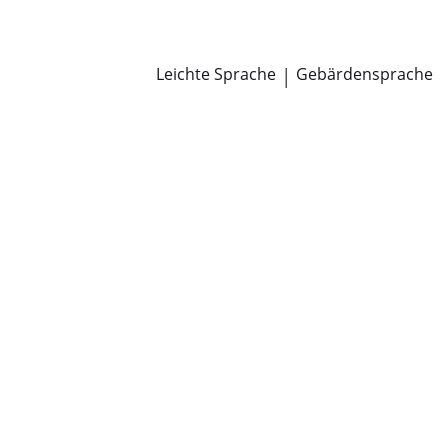
Newsroom
Pressemitteilungen
Öffentliche Zustellungen
Leichte Sprache
|
Gebärdensprache