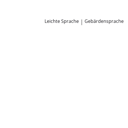
Newsroom
Pressemitteilungen
Öffentliche Zustellungen
Leichte Sprache
|
Gebärdensprache