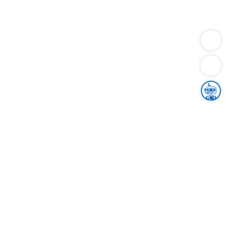
Dienstleistungen
Bauen
Lebensunterhalt & Soziales
Verkehr
Familie
Migration & Integration
Sicherheit & Ordnung
Wirtschaft
Gesundheit
Umwelt
Unsere Ämter
Landkreis & Verwaltung
Der Ortenaukreis
Gesundheit, Sicherheit & Soziales
Bildung
Zuwanderung
Ländlicher Raum
Klimaschutz
Tourismus
Bekanntmachungen
Gleichstellung von Frauen und Männern
Grenzüberschreitende Zusammenarbeit
Kreistag
Kreistagsinformationssystem
Kreisrecht
Kreistagswahl
Karriere
Stellenangebote
Eventkalender
Ausbildung
Studium
Praktikum
Freiwilligendienst
Unser Leitbild