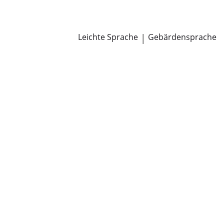
Newsroom
Pressemitteilungen
Öffentliche Zustellungen
Leichte Sprache
|
Gebärdensprache