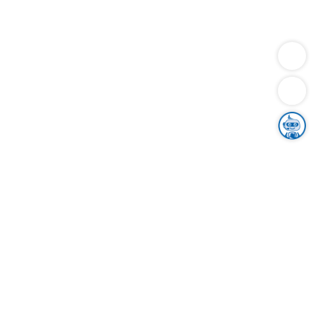
Dienstleistungen
Bauen
Lebensunterhalt & Soziales
Verkehr
Familie
Migration & Integration
Sicherheit & Ordnung
Wirtschaft
Gesundheit
Umwelt
Unsere Ämter
Landkreis & Verwaltung
Der Ortenaukreis
Gesundheit, Sicherheit & Soziales
Bildung
Zuwanderung
Ländlicher Raum
Klimaschutz
Tourismus
Bekanntmachungen
Gleichstellung von Frauen und Männern
Grenzüberschreitende Zusammenarbeit
Kreistag
Kreistagsinformationssystem
Kreisrecht
Kreistagswahl
Karriere
Stellenangebote
Eventkalender
Ausbildung
Studium
Praktikum
Freiwilligendienst
Unser Leitbild