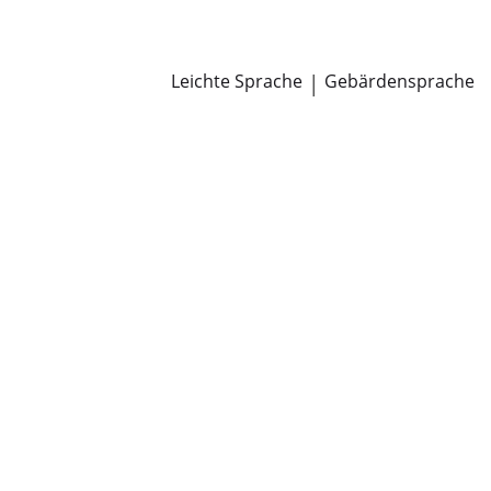
Newsroom
Pressemitteilungen
Öffentliche Zustellungen
Leichte Sprache
|
Gebärdensprache