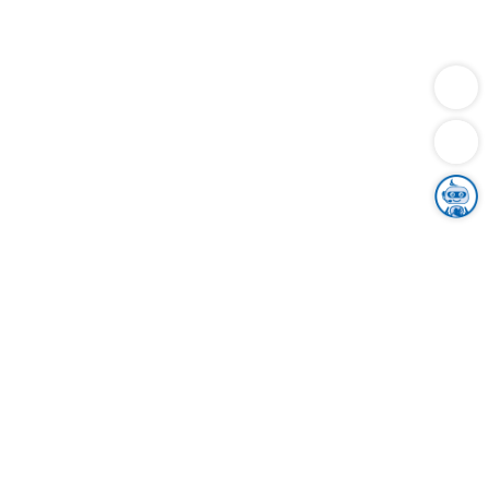
Dienstleistungen
Bauen
Lebensunterhalt & Soziales
Verkehr
Familie
Migration & Integration
Sicherheit & Ordnung
Wirtschaft
Gesundheit
Umwelt
Unsere Ämter
Landkreis & Verwaltung
Der Ortenaukreis
Gesundheit, Sicherheit & Soziales
Bildung
Zuwanderung
Ländlicher Raum
Klimaschutz
Tourismus
Bekanntmachungen
Gleichstellung von Frauen und Männern
Grenzüberschreitende Zusammenarbeit
Kreistag
Kreistagsinformationssystem
Kreisrecht
Kreistagswahl
Karriere
Stellenangebote
Eventkalender
Ausbildung
Studium
Praktikum
Freiwilligendienst
Unser Leitbild