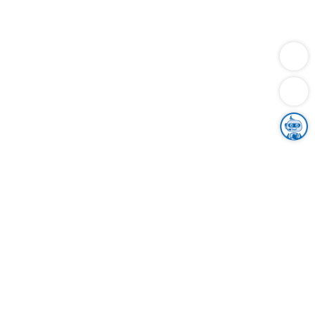
Dienstleistungen
Bauen
Lebensunterhalt & Soziales
Verkehr
Familie
Migration & Integration
Sicherheit & Ordnung
Wirtschaft
Gesundheit
Umwelt
Unsere Ämter
Landkreis & Verwaltung
Der Ortenaukreis
Gesundheit, Sicherheit & Soziales
Bildung
Zuwanderung
Ländlicher Raum
Klimaschutz
Tourismus
Bekanntmachungen
Gleichstellung von Frauen und Männern
Grenzüberschreitende Zusammenarbeit
Kreistag
Kreistagsinformationssystem
Kreisrecht
Kreistagswahl
Karriere
Stellenangebote
Eventkalender
Ausbildung
Studium
Praktikum
Freiwilligendienst
Unser Leitbild