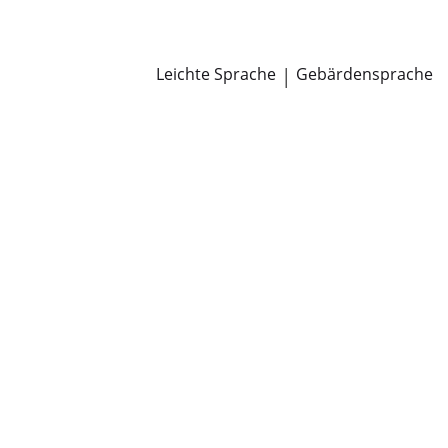
Newsroom
Pressemitteilungen
Öffentliche Zustellungen
Leichte Sprache
|
Gebärdensprache