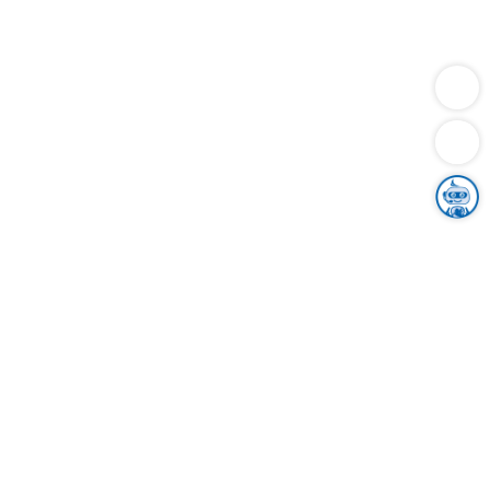
Dienstleistungen
Bauen
Lebensunterhalt & Soziales
Verkehr
Familie
Migration & Integration
Sicherheit & Ordnung
Wirtschaft
Gesundheit
Umwelt
Unsere Ämter
Landkreis & Verwaltung
Der Ortenaukreis
Gesundheit, Sicherheit & Soziales
Bildung
Zuwanderung
Ländlicher Raum
Klimaschutz
Tourismus
Bekanntmachungen
Gleichstellung von Frauen und Männern
Grenzüberschreitende Zusammenarbeit
Kreistag
Kreistagsinformationssystem
Kreisrecht
Kreistagswahl
Karriere
Stellenangebote
Eventkalender
Ausbildung
Studium
Praktikum
Freiwilligendienst
Unser Leitbild