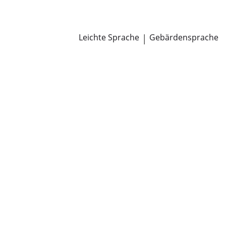
Newsroom
Pressemitteilungen
Öffentliche Zustellungen
Leichte Sprache
|
Gebärdensprache