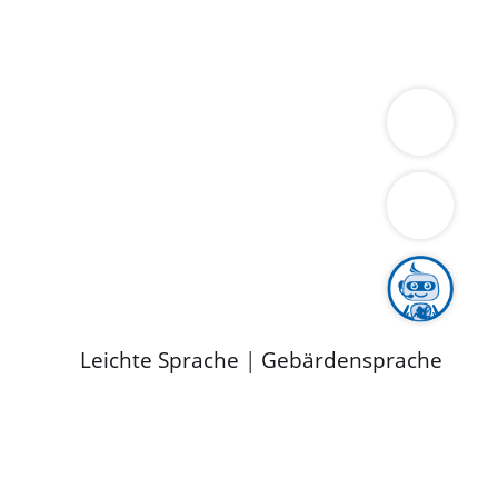
ung
Wirtschaft
Gesundheit
Umwelt
limaschutz
Tourismus
Bekanntmachungen
ild
Leichte Sprache
|
Gebärdensprache