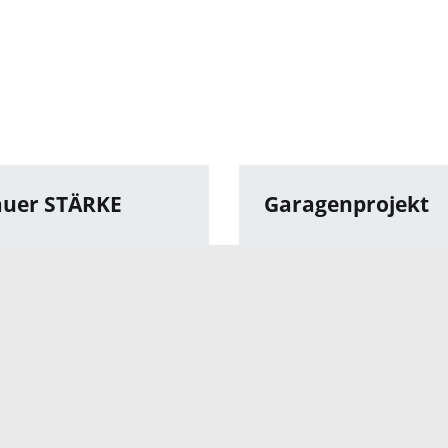
auer STÄRKE
Garagenprojekt
tions Netzwerk
Präventiver
ukreis
Kinderschutz
Ortenaukreis