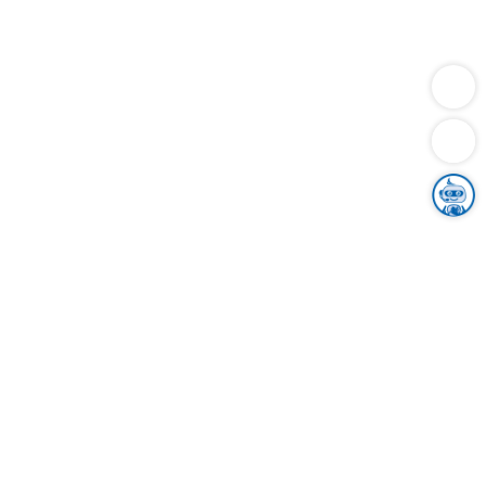
Dienstleistungen
Bauen
Lebensunterhalt & Soziales
Verkehr
Familie
Migration & Integration
Sicherheit & Ordnung
Wirtschaft
Gesundheit
Umwelt
Unsere Ämter
Landkreis & Verwaltung
Der Ortenaukreis
Gesundheit, Sicherheit & Soziales
Bildung
Zuwanderung
Ländlicher Raum
Klimaschutz
Tourismus
Bekanntmachungen
Gleichstellung von Frauen und Männern
Grenzüberschreitende Zusammenarbeit
Kreistag
Kreistagsinformationssystem
Kreisrecht
Kreistagswahl
Karriere
Stellenangebote
Eventkalender
Ausbildung
Studium
Praktikum
Freiwilligendienst
Unser Leitbild