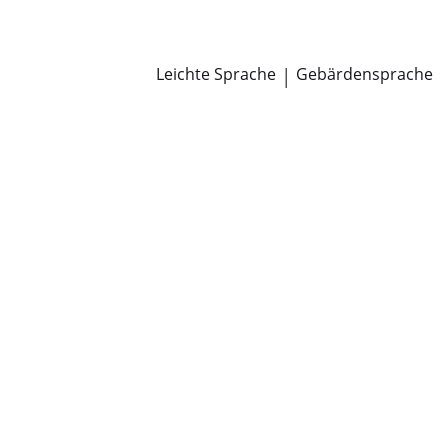
Newsroom
Pressemitteilungen
Öffentliche Zustellungen
Leichte Sprache
|
Gebärdensprache