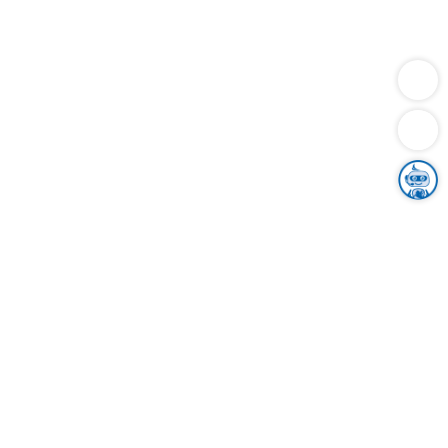
Dienstleistungen
Bauen
Lebensunterhalt & Soziales
Verkehr
Familie
Migration & Integration
Sicherheit & Ordnung
Wirtschaft
Gesundheit
Umwelt
Unsere Ämter
Landkreis & Verwaltung
Der Ortenaukreis
Gesundheit, Sicherheit & Soziales
Bildung
Zuwanderung
Ländlicher Raum
Klimaschutz
Tourismus
Bekanntmachungen
Gleichstellung von Frauen und Männern
Grenzüberschreitende Zusammenarbeit
Kreistag
Kreistagsinformationssystem
Kreisrecht
Kreistagswahl
Karriere
Stellenangebote
Eventkalender
Ausbildung
Studium
Praktikum
Freiwilligendienst
Unser Leitbild