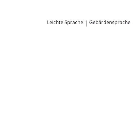
Newsroom
Pressemitteilungen
Öffentliche Zustellungen
Leichte Sprache
|
Gebärdensprache