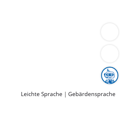
ung
Wirtschaft
Gesundheit
Umwelt
limaschutz
Tourismus
Bekanntmachungen
ild
Leichte Sprache
|
Gebärdensprache