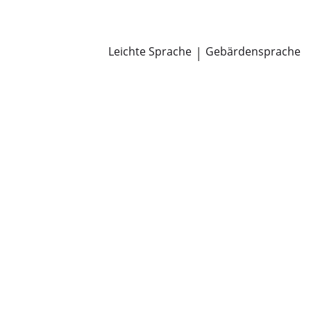
Newsroom
Pressemitteilungen
Öffentliche Zustellungen
Leichte Sprache
|
Gebärdensprache