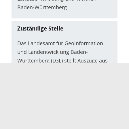
Baden-Württemberg
Zuständige Stelle
Das Landesamt für Geoinformation
und Landentwicklung Baden-
Württemberg (LGL) stellt Auszüge aus
dem Liegenschaftskataster landesweit
für alle Liegenschaften (Gebäude,
Grundstück, Flurstück) in Baden-
Württemberg bereit.
Die unteren Vermessungsbehörden
der Stadt- und Landkreise und 12
Städte, denen die