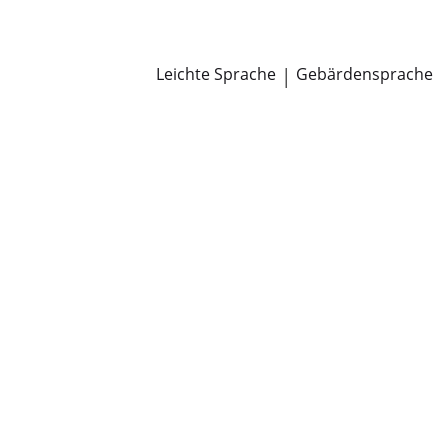
Newsroom
Pressemitteilungen
Öffentliche Zustellungen
Leichte Sprache
|
Gebärdensprache