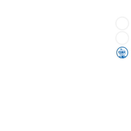
Dienstleistungen
Bauen
Lebensunterhalt & Soziales
Verkehr
Familie
Migration & Integration
Sicherheit & Ordnung
Wirtschaft
Gesundheit
Umwelt
Unsere Ämter
Landkreis & Verwaltung
Der Ortenaukreis
Gesundheit, Sicherheit & Soziales
Bildung
Zuwanderung
Ländlicher Raum
Klimaschutz
Tourismus
Bekanntmachungen
Gleichstellung von Frauen und Männern
Grenzüberschreitende Zusammenarbeit
Kreistag
Kreistagsinformationssystem
Kreisrecht
Kreistagswahl
Karriere
Stellenangebote
Eventkalender
Ausbildung
Studium
Praktikum
Freiwilligendienst
Unser Leitbild