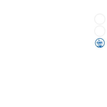
Dienstleistungen
Bauen
Lebensunterhalt & Soziales
Verkehr
Familie
Migration & Integration
Sicherheit & Ordnung
Wirtschaft
Gesundheit
Umwelt
Unsere Ämter
Landkreis & Verwaltung
Der Ortenaukreis
Gesundheit, Sicherheit & Soziales
Bildung
Zuwanderung
Ländlicher Raum
Klimaschutz
Tourismus
Bekanntmachungen
Gleichstellung von Frauen und Männern
Grenzüberschreitende Zusammenarbeit
Kreistag
Kreistagsinformationssystem
Kreisrecht
Kreistagswahl
Karriere
Stellenangebote
Eventkalender
Ausbildung
Studium
Praktikum
Freiwilligendienst
Unser Leitbild