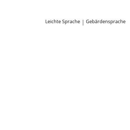
Newsroom
Pressemitteilungen
Öffentliche Zustellungen
Leichte Sprache
|
Gebärdensprache