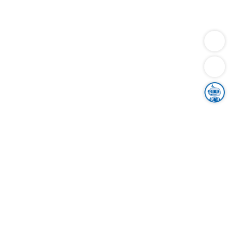
Dienstleistungen
Bauen
Lebensunterhalt & Soziales
Verkehr
Familie
Migration & Integration
Sicherheit & Ordnung
Wirtschaft
Gesundheit
Umwelt
Unsere Ämter
Landkreis & Verwaltung
Der Ortenaukreis
Gesundheit, Sicherheit & Soziales
Bildung
Zuwanderung
Ländlicher Raum
Klimaschutz
Tourismus
Bekanntmachungen
Gleichstellung von Frauen und Männern
Grenzüberschreitende Zusammenarbeit
Kreistag
Kreistagsinformationssystem
Kreisrecht
Kreistagswahl
Karriere
Stellenangebote
Eventkalender
Ausbildung
Studium
Praktikum
Freiwilligendienst
Unser Leitbild