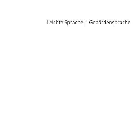
Newsroom
Pressemitteilungen
Öffentliche Zustellungen
Leichte Sprache
|
Gebärdensprache