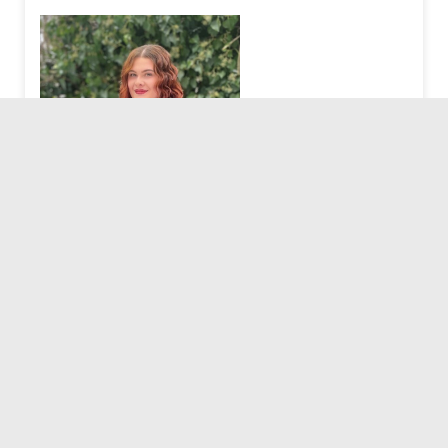
Marlene Müller
Sekretariat Dezernat 3
Dezernat 3
Badstraße 20
77652 Offenburg
Telefon: 0781 805-1343
E-Mail senden