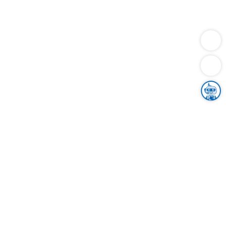
Dienstleistungen
Bauen
Lebensunterhalt & Soziales
Verkehr
Familie
Migration & Integration
Sicherheit & Ordnung
Wirtschaft
Gesundheit
Umwelt
Unsere Ämter
Landkreis & Verwaltung
Der Ortenaukreis
Gesundheit, Sicherheit & Soziales
Bildung
Zuwanderung
Ländlicher Raum
Klimaschutz
Tourismus
Bekanntmachungen
Gleichstellung von Frauen und Männern
Grenzüberschreitende Zusammenarbeit
Kreistag
Kreistagsinformationssystem
Kreisrecht
Kreistagswahl
Karriere
Stellenangebote
Eventkalender
Ausbildung
Studium
Praktikum
Freiwilligendienst
Unser Leitbild