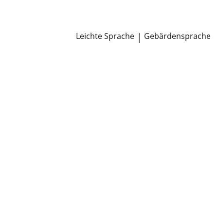
Newsroom
Pressemitteilungen
Öffentliche Zustellungen
Leichte Sprache
|
Gebärdensprache