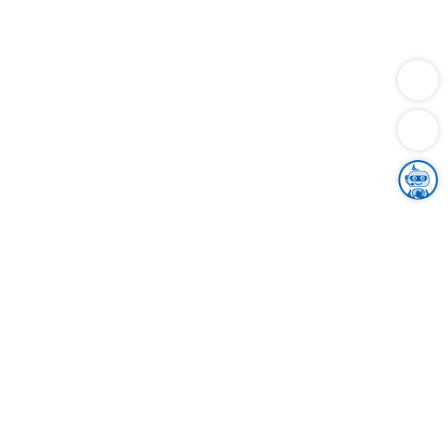
Dienstleistungen
Bauen
Lebensunterhalt & Soziales
Verkehr
Familie
Migration & Integration
Sicherheit & Ordnung
Wirtschaft
Gesundheit
Umwelt
Unsere Ämter
Landkreis & Verwaltung
Der Ortenaukreis
Gesundheit, Sicherheit & Soziales
Bildung
Zuwanderung
Ländlicher Raum
Klimaschutz
Tourismus
Bekanntmachungen
Gleichstellung von Frauen und Männern
Grenzüberschreitende Zusammenarbeit
Kreistag
Kreistagsinformationssystem
Kreisrecht
Kreistagswahl
Karriere
Stellenangebote
Eventkalender
Ausbildung
Studium
Praktikum
Freiwilligendienst
Unser Leitbild