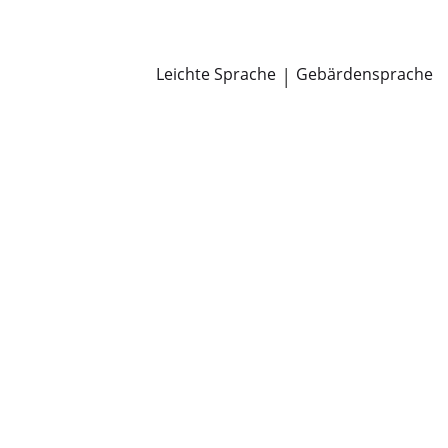
Newsroom
Pressemitteilungen
Öffentliche Zustellungen
Leichte Sprache
|
Gebärdensprache