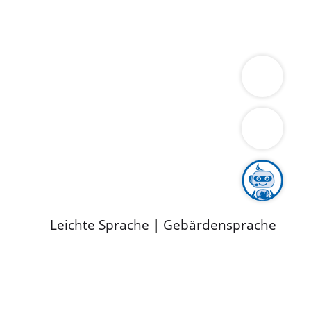
ung
Wirtschaft
Gesundheit
Umwelt
limaschutz
Tourismus
Bekanntmachungen
ild
Leichte Sprache
|
Gebärdensprache