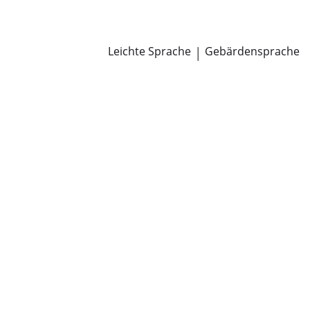
Newsroom
Pressemitteilungen
Öffentliche Zustellungen
Leichte Sprache
|
Gebärdensprache