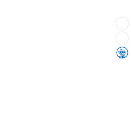
Dienstleistungen
Bauen
Lebensunterhalt & Soziales
Verkehr
Familie
Migration & Integration
Sicherheit & Ordnung
Wirtschaft
Gesundheit
Umwelt
Unsere Ämter
Landkreis & Verwaltung
Der Ortenaukreis
Gesundheit, Sicherheit & Soziales
Bildung
Zuwanderung
Ländlicher Raum
Klimaschutz
Tourismus
Bekanntmachungen
Gleichstellung von Frauen und Männern
Grenzüberschreitende Zusammenarbeit
Kreistag
Kreistagsinformationssystem
Kreisrecht
Kreistagswahl
Karriere
Stellenangebote
Eventkalender
Ausbildung
Studium
Praktikum
Freiwilligendienst
Unser Leitbild