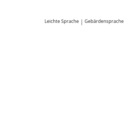
Newsroom
Pressemitteilungen
Öffentliche Zustellungen
Leichte Sprache
|
Gebärdensprache