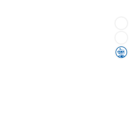
Dienstleistungen
Bauen
Lebensunterhalt & Soziales
Verkehr
Familie
Migration & Integration
Sicherheit & Ordnung
Wirtschaft
Gesundheit
Umwelt
Unsere Ämter
Landkreis & Verwaltung
Der Ortenaukreis
Gesundheit, Sicherheit & Soziales
Bildung
Zuwanderung
Ländlicher Raum
Klimaschutz
Tourismus
Bekanntmachungen
Gleichstellung von Frauen und Männern
Grenzüberschreitende Zusammenarbeit
Kreistag
Kreistagsinformationssystem
Kreisrecht
Kreistagswahl
Karriere
Stellenangebote
Eventkalender
Ausbildung
Studium
Praktikum
Freiwilligendienst
Unser Leitbild