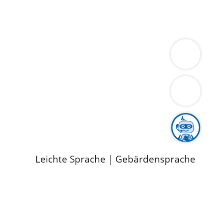
ung
Wirtschaft
Gesundheit
Umwelt
limaschutz
Tourismus
Bekanntmachungen
ild
Leichte Sprache
|
Gebärdensprache